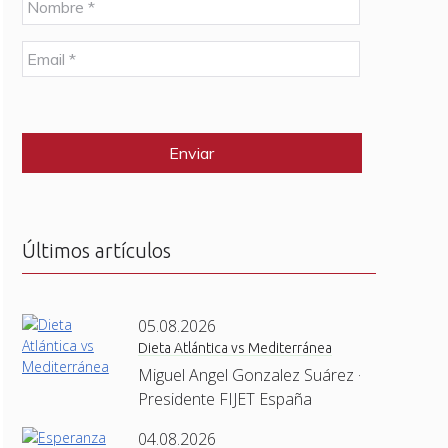
o
m
E
b
m
r
a
e
C
i
*
A
l
P
*
T
C
H
A
Últimos artículos
05.08.2026
Dieta Atlántica vs Mediterránea
Miguel Angel Gonzalez Suárez ·
Presidente FIJET España
04.08.2026