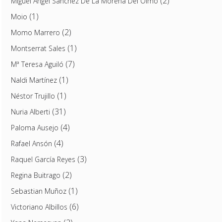
(2)
Miguel Ángel Sánchez De La Morena Del Olmo
(1)
Moio
(2)
Momo Marrero
(1)
Montserrat Sales
(7)
Mª Teresa Aguiló
(1)
Naldi Martínez
(1)
Néstor Trujillo
(31)
Nuria Alberti
(4)
Paloma Ausejo
(4)
Rafael Ansón
(3)
Raquel García Reyes
(2)
Regina Buitrago
(1)
Sebastian Muñoz
(6)
Victoriano Albillos