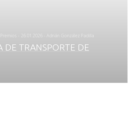
Posted
,
Premios
-
26.01.2026
- Adrián González Padilla
on
A DE TRANSPORTE DE