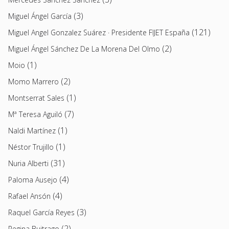
(3)
Miguel Ángel García
(121)
Miguel Angel Gonzalez Suárez · Presidente FIJET España
(2)
Miguel Ángel Sánchez De La Morena Del Olmo
(1)
Moio
(2)
Momo Marrero
(1)
Montserrat Sales
(7)
Mª Teresa Aguiló
(1)
Naldi Martínez
(1)
Néstor Trujillo
(31)
Nuria Alberti
(4)
Paloma Ausejo
(4)
Rafael Ansón
(3)
Raquel García Reyes
(2)
Regina Buitrago