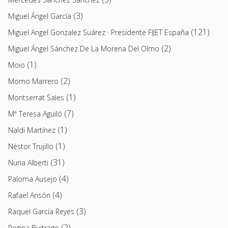
(3)
Miguel Ángel García
(121)
Miguel Angel Gonzalez Suárez · Presidente FIJET España
(2)
Miguel Ángel Sánchez De La Morena Del Olmo
(1)
Moio
(2)
Momo Marrero
(1)
Montserrat Sales
(7)
Mª Teresa Aguiló
(1)
Naldi Martínez
(1)
Néstor Trujillo
(31)
Nuria Alberti
(4)
Paloma Ausejo
(4)
Rafael Ansón
(3)
Raquel García Reyes
(2)
Regina Buitrago