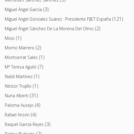
(3)
Miguel Ángel García
(121)
Miguel Angel Gonzalez Suárez · Presidente FIJET España
(2)
Miguel Ángel Sánchez De La Morena Del Olmo
(1)
Moio
(2)
Momo Marrero
(1)
Montserrat Sales
(7)
Mª Teresa Aguiló
(1)
Naldi Martínez
(1)
Néstor Trujillo
(31)
Nuria Alberti
(4)
Paloma Ausejo
(4)
Rafael Ansón
(3)
Raquel García Reyes
(2)
Regina Buitrago