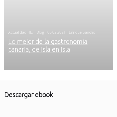
Posted
Actualidad FIJET
,
Blog
-
06.02.2021
- Enrique Sancho
on
Lo mejor de la gastronomía
canaria, de isla en isla
Descargar ebook