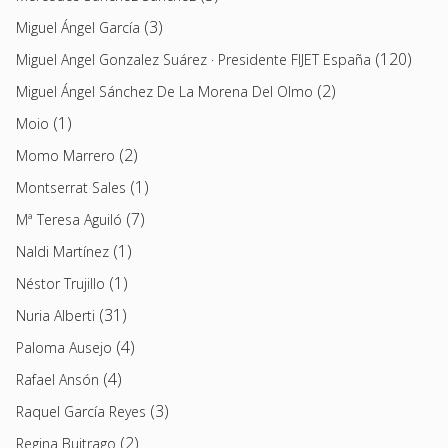
(3)
Miguel Ángel García
(120)
Miguel Angel Gonzalez Suárez · Presidente FIJET España
(2)
Miguel Ángel Sánchez De La Morena Del Olmo
(1)
Moio
(2)
Momo Marrero
(1)
Montserrat Sales
(7)
Mª Teresa Aguiló
(1)
Naldi Martínez
(1)
Néstor Trujillo
(31)
Nuria Alberti
(4)
Paloma Ausejo
(4)
Rafael Ansón
(3)
Raquel García Reyes
(2)
Regina Buitrago