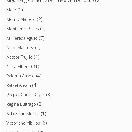
(2)
Miguel Ángel Sánchez De La Morena Del Olmo
(1)
Moio
(2)
Momo Marrero
(1)
Montserrat Sales
(7)
Mª Teresa Aguiló
(1)
Naldi Martínez
(1)
Néstor Trujillo
(31)
Nuria Alberti
(4)
Paloma Ausejo
(4)
Rafael Ansón
(3)
Raquel García Reyes
(2)
Regina Buitrago
(1)
Sebastian Muñoz
(6)
Victoriano Albillos