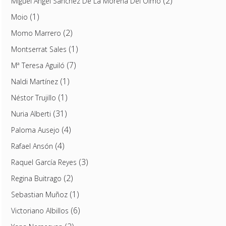
(2)
Miguel Ángel Sánchez De La Morena Del Olmo
(1)
Moio
(2)
Momo Marrero
(1)
Montserrat Sales
(7)
Mª Teresa Aguiló
(1)
Naldi Martínez
(1)
Néstor Trujillo
(31)
Nuria Alberti
(4)
Paloma Ausejo
(4)
Rafael Ansón
(3)
Raquel García Reyes
(2)
Regina Buitrago
(1)
Sebastian Muñoz
(6)
Victoriano Albillos