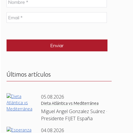
o
m
E
b
m
r
a
e
C
i
*
A
l
P
*
T
C
H
A
Últimos artículos
05.08.2026
Dieta Atlántica vs Mediterránea
Miguel Angel Gonzalez Suárez ·
Presidente FIJET España
04.08.2026