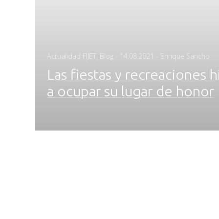
Posted
Actualidad FIJET
,
Blog
-
14.08.2021
- Enrique Sancho
on
Las fiestas y recreaciones 
a ocupar su lugar de honor