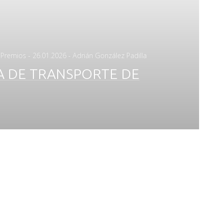
Posted
,
Premios
-
26.01.2026
- Adrián González Padilla
on
A DE TRANSPORTE DE