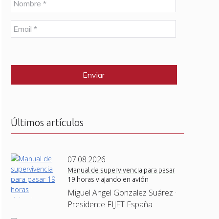
o
m
E
b
m
r
a
e
C
i
*
A
l
P
*
T
C
H
A
Últimos artículos
07.08.2026
Manual de supervivencia para pasar
19 horas viajando en avión
Miguel Angel Gonzalez Suárez ·
Presidente FIJET España