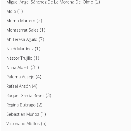
(2)
Miguel Ángel Sánchez De La Morena Del Olmo
(1)
Moio
(2)
Momo Marrero
(1)
Montserrat Sales
(7)
Mª Teresa Aguiló
(1)
Naldi Martínez
(1)
Néstor Trujillo
(31)
Nuria Alberti
(4)
Paloma Ausejo
(4)
Rafael Ansón
(3)
Raquel García Reyes
(2)
Regina Buitrago
(1)
Sebastian Muñoz
(6)
Victoriano Albillos