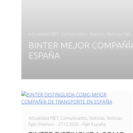
Actualidad FIJET
,
Comunicados
,
Noticias
,
Noticias Fijet
BINTER MEJOR COMPAÑÍ
ESPAÑA
Actualidad FIJET
,
Comunicados
,
Noticias
,
Noticias
Posted
Fijet
,
Premios
-
27.12.2025
- Fijet España
on