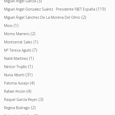
(3)
Miguel Ángel García
(119)
Miguel Angel Gonzalez Suárez · Presidente FIJET España
(2)
Miguel Ángel Sánchez De La Morena Del Olmo
(1)
Moio
(2)
Momo Marrero
(1)
Montserrat Sales
(7)
Mª Teresa Aguiló
(1)
Naldi Martínez
(1)
Néstor Trujillo
(31)
Nuria Alberti
(4)
Paloma Ausejo
(4)
Rafael Ansón
(3)
Raquel García Reyes
(2)
Regina Buitrago