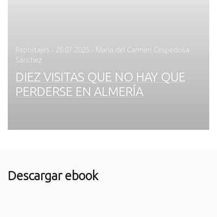
Posted
Reportajes
-
26.07.2025
- María del Carmen Cespedosa
on
Sánchez
DIEZ VISITAS QUE NO HAY QUE
PERDERSE EN ALMERÍA
Descargar ebook