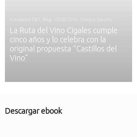
Posted
Actualidad FIJET
,
Blog
-
03.04.2019
- Enrique Sancho
on
La Ruta del Vino Cigales cumple
cinco años y lo celebra con la
original propuesta “Castillos del
Vino”
Descargar ebook