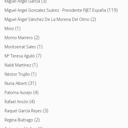
(3)
Miguel Ángel García
(119)
Miguel Angel Gonzalez Suárez · Presidente FIJET España
(2)
Miguel Ángel Sánchez De La Morena Del Olmo
(1)
Moio
(2)
Momo Marrero
(1)
Montserrat Sales
(7)
Mª Teresa Aguiló
(1)
Naldi Martínez
(1)
Néstor Trujillo
(31)
Nuria Alberti
(4)
Paloma Ausejo
(4)
Rafael Ansón
(3)
Raquel García Reyes
(2)
Regina Buitrago