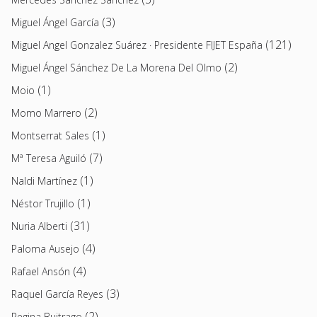
(3)
Miguel Ángel García
(121)
Miguel Angel Gonzalez Suárez · Presidente FIJET España
(2)
Miguel Ángel Sánchez De La Morena Del Olmo
(1)
Moio
(2)
Momo Marrero
(1)
Montserrat Sales
(7)
Mª Teresa Aguiló
(1)
Naldi Martínez
(1)
Néstor Trujillo
(31)
Nuria Alberti
(4)
Paloma Ausejo
(4)
Rafael Ansón
(3)
Raquel García Reyes
(2)
Regina Buitrago