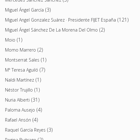
(3)
Miguel Ángel García
(121)
Miguel Angel Gonzalez Suárez · Presidente FIJET España
(2)
Miguel Ángel Sánchez De La Morena Del Olmo
(1)
Moio
(2)
Momo Marrero
(1)
Montserrat Sales
(7)
Mª Teresa Aguiló
(1)
Naldi Martínez
(1)
Néstor Trujillo
(31)
Nuria Alberti
(4)
Paloma Ausejo
(4)
Rafael Ansón
(3)
Raquel García Reyes
(2)
Regina Buitrago