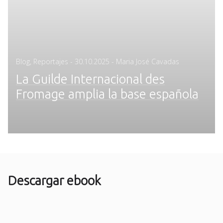
Posted
Blog
,
Reportajes
-
30.10.2025
- Maria José Cavadas
on
La Guilde Internacional des
Fromage amplia la base española
Descargar ebook