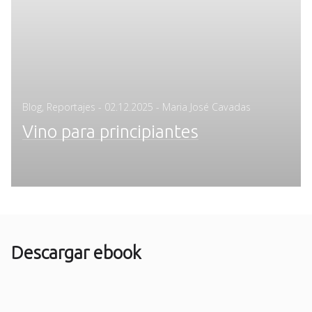
Posted
Blog
,
Reportajes
-
02.12.2025
- Maria José Cavadas
on
Vino para principiantes
Descargar ebook