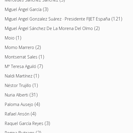
(3)
Miguel Ángel García
(121)
Miguel Angel Gonzalez Suárez · Presidente FIJET España
(2)
Miguel Ángel Sánchez De La Morena Del Olmo
(1)
Moio
(2)
Momo Marrero
(1)
Montserrat Sales
(7)
Mª Teresa Aguiló
(1)
Naldi Martínez
(1)
Néstor Trujillo
(31)
Nuria Alberti
(4)
Paloma Ausejo
(4)
Rafael Ansón
(3)
Raquel García Reyes
(2)
Regina Buitrago