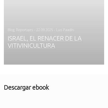
Posted
Blog
,
Reportajes
-
22.09.2025
- Luis Paadín
on
ISRAEL, EL RENACER DE LA
VITIVINICULTURA
Descargar ebook