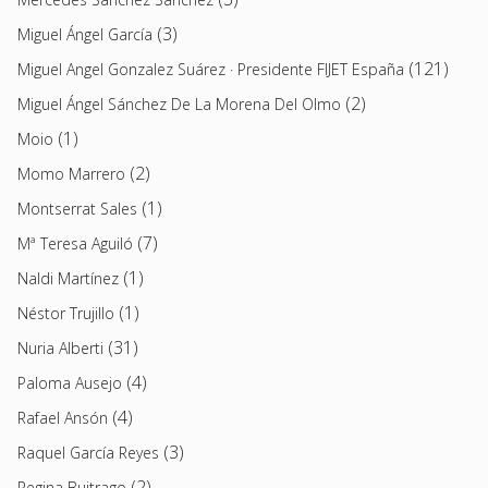
(3)
Miguel Ángel García
(121)
Miguel Angel Gonzalez Suárez · Presidente FIJET España
(2)
Miguel Ángel Sánchez De La Morena Del Olmo
(1)
Moio
(2)
Momo Marrero
(1)
Montserrat Sales
(7)
Mª Teresa Aguiló
(1)
Naldi Martínez
(1)
Néstor Trujillo
(31)
Nuria Alberti
(4)
Paloma Ausejo
(4)
Rafael Ansón
(3)
Raquel García Reyes
(2)
Regina Buitrago