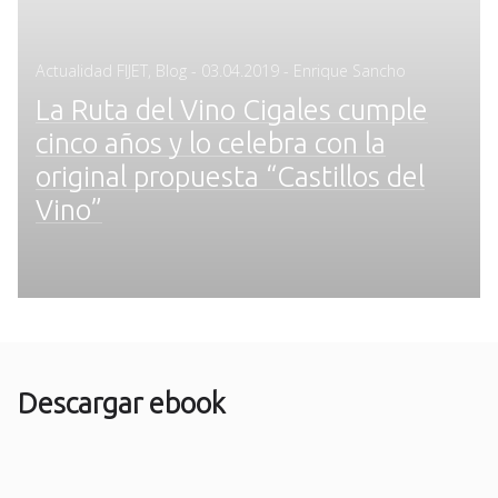
Posted
Actualidad FIJET
,
Blog
-
03.04.2019
- Enrique Sancho
on
La Ruta del Vino Cigales cumple
cinco años y lo celebra con la
original propuesta “Castillos del
Vino”
Descargar ebook