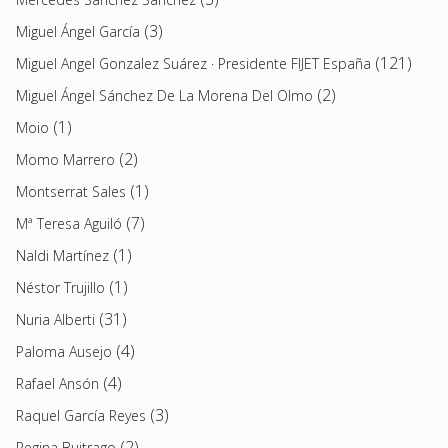
(3)
Miguel Ángel García
(121)
Miguel Angel Gonzalez Suárez · Presidente FIJET España
(2)
Miguel Ángel Sánchez De La Morena Del Olmo
(1)
Moio
(2)
Momo Marrero
(1)
Montserrat Sales
(7)
Mª Teresa Aguiló
(1)
Naldi Martínez
(1)
Néstor Trujillo
(31)
Nuria Alberti
(4)
Paloma Ausejo
(4)
Rafael Ansón
(3)
Raquel García Reyes
(2)
Regina Buitrago