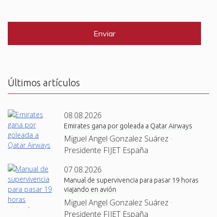
i
C
*
l
A
P
*
T
C
H
A
Últimos artículos
08.08.2026
Emirates gana por goleada a Qatar Airways
Miguel Angel Gonzalez Suárez ·
Presidente FIJET España
07.08.2026
Manual de supervivencia para pasar 19 horas
viajando en avión
Miguel Angel Gonzalez Suárez ·
Presidente FIJET España