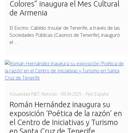
Colores” inaugura el Mes Cultural
de Armenia
El Excmo. Cabildo Insular de Tenerife, a través de las
Sociedades Públicas (Casinos de Tenerife), inauguró
el …
Posted
Actualidad FIJET
,
Noticias
-
09.04.2025
- Fijet España
on
Román Hernández inaugura su
exposición ‘Poética de la razón’ en
el Centro de Iniciativas y Turismo
en Santa Cruz de Tenerife