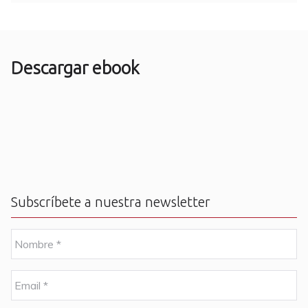
Descargar ebook
Subscríbete a nuestra newsletter
N
o
m
b
E
r
m
e
a