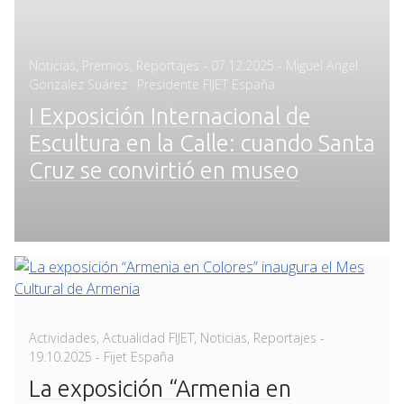
Posted
Noticias
,
Premios
,
Reportajes
-
07.12.2025
- Miguel Angel
on
Gonzalez Suárez · Presidente FIJET España
I Exposición Internacional de
Escultura en la Calle: cuando Santa
Cruz se convirtió en museo
Posted
Actividades
,
Actualidad FIJET
,
Noticias
,
Reportajes
-
on
19.10.2025
- Fijet España
La exposición “Armenia en