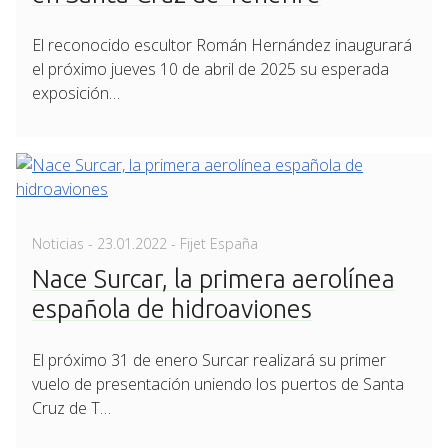
El reconocido escultor Román Hernández inaugurará
el próximo jueves 10 de abril de 2025 su esperada
exposición…
Posted
Noticias
-
23.01.2022
- Fijet España
on
Nace Surcar, la primera aerolínea
española de hidroaviones
El próximo 31 de enero Surcar realizará su primer
vuelo de presentación uniendo los puertos de Santa
Cruz de T…