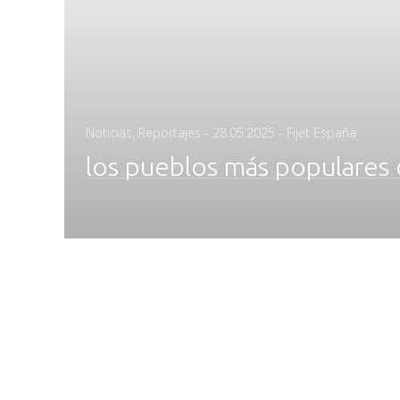
Posted
Noticias
,
Reportajes
-
28.05.2025
- Fijet España
on
los pueblos más populares