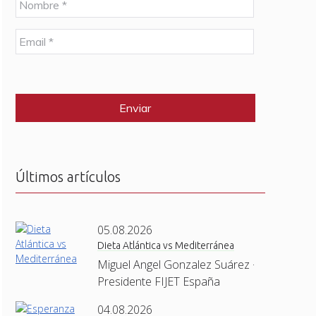
o
m
E
b
m
r
a
e
C
i
*
A
l
P
*
T
C
H
A
Últimos artículos
05.08.2026
Dieta Atlántica vs Mediterránea
Miguel Angel Gonzalez Suárez ·
Presidente FIJET España
04.08.2026