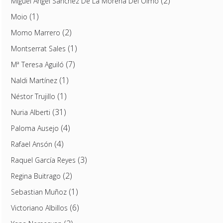
(2)
Miguel Ángel Sánchez De La Morena Del Olmo
(1)
Moio
(2)
Momo Marrero
(1)
Montserrat Sales
(7)
Mª Teresa Aguiló
(1)
Naldi Martínez
(1)
Néstor Trujillo
(31)
Nuria Alberti
(4)
Paloma Ausejo
(4)
Rafael Ansón
(3)
Raquel García Reyes
(2)
Regina Buitrago
(1)
Sebastian Muñoz
(6)
Victoriano Albillos