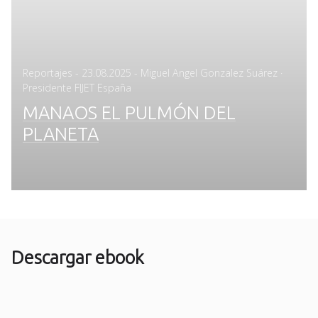
Posted
Reportajes
-
23.08.2025
- Miguel Angel Gonzalez Suárez ·
on
Presidente FIJET España
MANAOS EL PULMÓN DEL
PLANETA
Descargar ebook