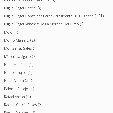
(3)
Miguel Ángel García
(121)
Miguel Angel Gonzalez Suárez · Presidente FIJET España
(2)
Miguel Ángel Sánchez De La Morena Del Olmo
(1)
Moio
(2)
Momo Marrero
(1)
Montserrat Sales
(7)
Mª Teresa Aguiló
(1)
Naldi Martínez
(1)
Néstor Trujillo
(31)
Nuria Alberti
(4)
Paloma Ausejo
(4)
Rafael Ansón
(3)
Raquel García Reyes
(2)
Regina Buitrago