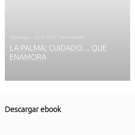
Posted
Reportajes
-
22.07.2025
- Nuria Alberti
on
LA PALMA; CUIDADO… QUE
ENAMORA
Descargar ebook