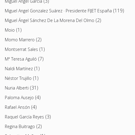
(3)
Miguel Ángel García
(119)
Miguel Angel Gonzalez Suárez · Presidente FIJET España
(2)
Miguel Ángel Sánchez De La Morena Del Olmo
(1)
Moio
(2)
Momo Marrero
(1)
Montserrat Sales
(7)
Mª Teresa Aguiló
(1)
Naldi Martínez
(1)
Néstor Trujillo
(31)
Nuria Alberti
(4)
Paloma Ausejo
(4)
Rafael Ansón
(3)
Raquel García Reyes
(2)
Regina Buitrago