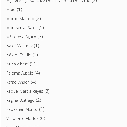
(2)
Miguel Ángel Sánchez De La Morena Del Olmo
(1)
Moio
(2)
Momo Marrero
(1)
Montserrat Sales
(7)
Mª Teresa Aguiló
(1)
Naldi Martínez
(1)
Néstor Trujillo
(31)
Nuria Alberti
(4)
Paloma Ausejo
(4)
Rafael Ansón
(3)
Raquel García Reyes
(2)
Regina Buitrago
(1)
Sebastian Muñoz
(6)
Victoriano Albillos