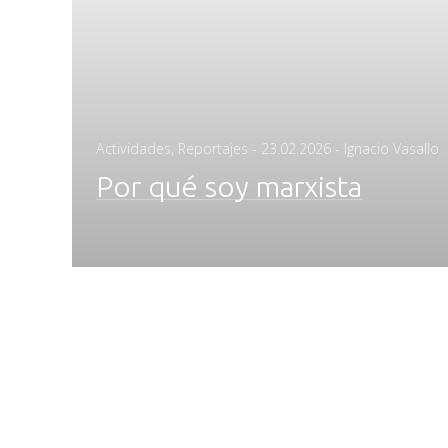
Posted
Actividades
,
Reportajes
-
23.02.2026
- Ignacio Vasallo
on
Por qué soy marxista