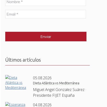
o
m
E
b
m
r
a
e
C
i
*
A
l
P
*
T
C
H
A
Últimos artículos
05.08.2026
Dieta Atlántica vs Mediterránea
Miguel Angel Gonzalez Suárez ·
Presidente FIJET España
04.08.2026