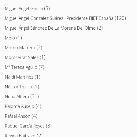
(3)
Miguel Ángel García
(120)
Miguel Angel Gonzalez Suárez · Presidente FIJET España
(2)
Miguel Ángel Sánchez De La Morena Del Olmo
(1)
Moio
(2)
Momo Marrero
(1)
Montserrat Sales
(7)
Mª Teresa Aguiló
(1)
Naldi Martínez
(1)
Néstor Trujillo
(31)
Nuria Alberti
(4)
Paloma Ausejo
(4)
Rafael Ansón
(3)
Raquel García Reyes
(2)
Regina Buitrago