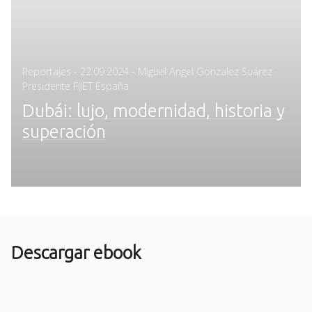
Posted
Reportajes
-
22.09.2024
- Miguel Angel Gonzalez Suárez ·
on
Presidente FIJET España
Dubái: lujo, modernidad, historia y
superación
Descargar ebook