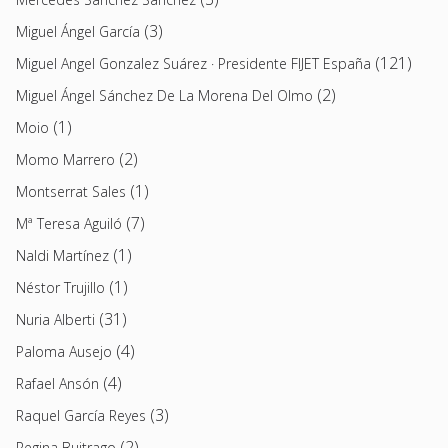
(3)
Miguel Ángel García
(121)
Miguel Angel Gonzalez Suárez · Presidente FIJET España
(2)
Miguel Ángel Sánchez De La Morena Del Olmo
(1)
Moio
(2)
Momo Marrero
(1)
Montserrat Sales
(7)
Mª Teresa Aguiló
(1)
Naldi Martínez
(1)
Néstor Trujillo
(31)
Nuria Alberti
(4)
Paloma Ausejo
(4)
Rafael Ansón
(3)
Raquel García Reyes
(2)
Regina Buitrago