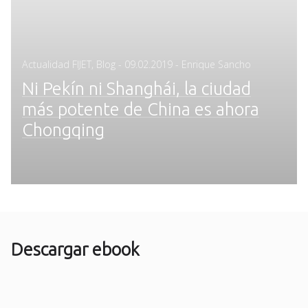
Posted
Actualidad FIJET
,
Blog
-
09.02.2019
- Enrique Sancho
on
Ni Pekín ni Shanghái, la ciudad
más potente de China es ahora
Chongqing
Descargar ebook