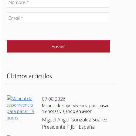
o
m
E
b
m
r
a
e
C
i
*
A
l
P
*
T
C
H
A
Últimos artículos
07.08.2026
Manual de supervivencia para pasar
19 horas viajando en avión
Miguel Angel Gonzalez Suárez ·
Presidente FIJET España