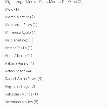
(2)
Miguel Ángel Sánchez De La Morena Del Olmo
(1)
Moio
(2)
Momo Marrero
(1)
Montserrat Sales
(7)
Mª Teresa Aguiló
(1)
Naldi Martínez
(1)
Néstor Trujillo
(31)
Nuria Alberti
(4)
Paloma Ausejo
(4)
Rafael Ansón
(3)
Raquel García Reyes
(2)
Regina Buitrago
(1)
Sebastian Muñoz
(6)
Victoriano Albillos