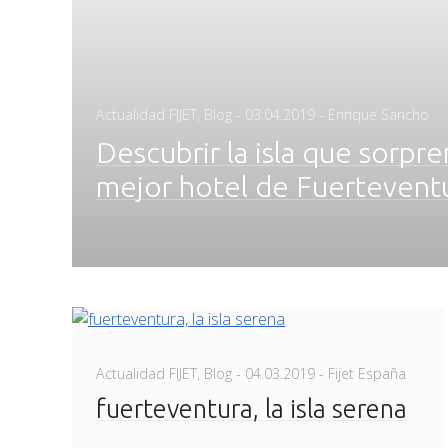
Posted
Actualidad FIJET
,
Blog
-
03.04.2019
- Enrique Sancho
on
Descubrir la isla que sorp
mejor hotel de Fuertevent
Posted
Actualidad FIJET
,
Blog
-
04.03.2019
- Fijet España
on
fuerteventura, la isla serena