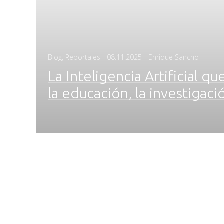
Posted
Blog
,
Reportajes
-
08.11.2025
- Enrique Sancho
on
La Inteligencia Artificial q
la educación, la investigació