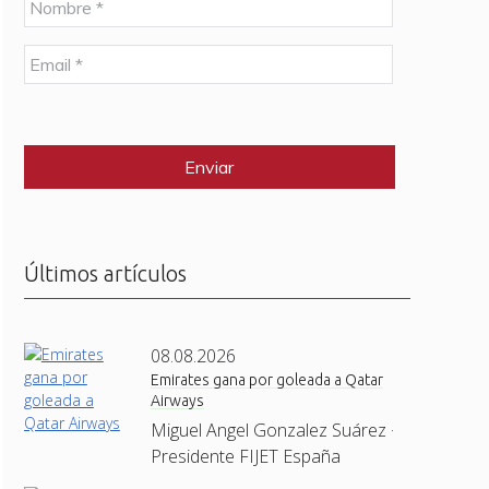
o
m
E
b
m
r
a
e
C
i
*
A
l
P
*
T
C
H
A
Últimos artículos
08.08.2026
Emirates gana por goleada a Qatar
Airways
Miguel Angel Gonzalez Suárez ·
Presidente FIJET España