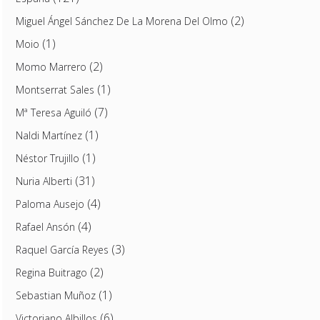
(2)
Miguel Ángel Sánchez De La Morena Del Olmo
(1)
Moio
(2)
Momo Marrero
(1)
Montserrat Sales
(7)
Mª Teresa Aguiló
(1)
Naldi Martínez
(1)
Néstor Trujillo
(31)
Nuria Alberti
(4)
Paloma Ausejo
(4)
Rafael Ansón
(3)
Raquel García Reyes
(2)
Regina Buitrago
(1)
Sebastian Muñoz
(6)
Victoriano Albillos