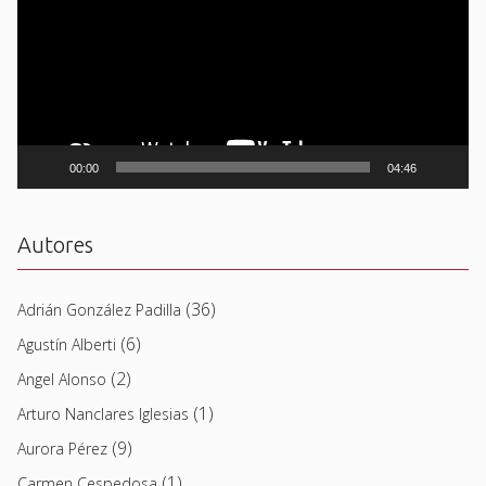
00:00
04:46
Autores
(36)
Adrián González Padilla
(6)
Agustín Alberti
(2)
Angel Alonso
(1)
Arturo Nanclares Iglesias
(9)
Aurora Pérez
(1)
Carmen Cespedosa