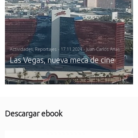
Posted
Actividades
,
Reportajes
-
17.11.2024
- Juan-Carlos Arias
on
Las Vegas, nueva meca de cine
Descargar ebook