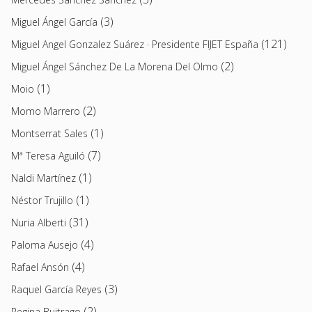
(3)
Miguel Ángel García
(121)
Miguel Angel Gonzalez Suárez · Presidente FIJET España
(2)
Miguel Ángel Sánchez De La Morena Del Olmo
(1)
Moio
(2)
Momo Marrero
(1)
Montserrat Sales
(7)
Mª Teresa Aguiló
(1)
Naldi Martínez
(1)
Néstor Trujillo
(31)
Nuria Alberti
(4)
Paloma Ausejo
(4)
Rafael Ansón
(3)
Raquel García Reyes
(2)
Regina Buitrago