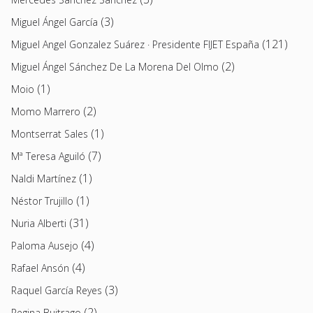
(3)
Miguel Ángel García
(121)
Miguel Angel Gonzalez Suárez · Presidente FIJET España
(2)
Miguel Ángel Sánchez De La Morena Del Olmo
(1)
Moio
(2)
Momo Marrero
(1)
Montserrat Sales
(7)
Mª Teresa Aguiló
(1)
Naldi Martínez
(1)
Néstor Trujillo
(31)
Nuria Alberti
(4)
Paloma Ausejo
(4)
Rafael Ansón
(3)
Raquel García Reyes
(2)
Regina Buitrago