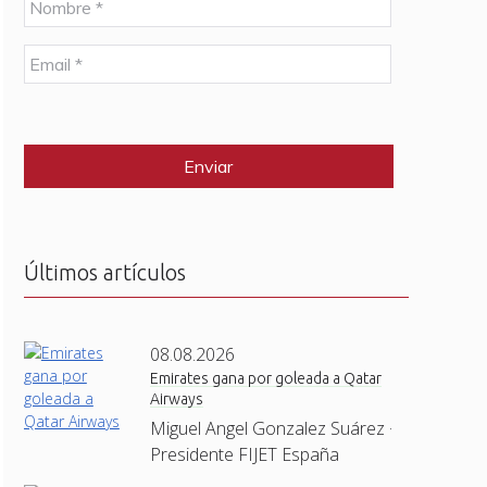
o
m
E
b
m
r
a
e
C
i
*
A
l
P
*
T
C
H
A
Últimos artículos
08.08.2026
Emirates gana por goleada a Qatar
Airways
Miguel Angel Gonzalez Suárez ·
Presidente FIJET España