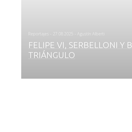
Posted
Reportajes
-
27.08.2025
- Agustín Alberti
on
FELIPE VI, SERBELLONI Y
TRIÁNGULO