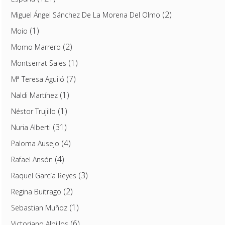
(2)
Miguel Ángel Sánchez De La Morena Del Olmo
(1)
Moio
(2)
Momo Marrero
(1)
Montserrat Sales
(7)
Mª Teresa Aguiló
(1)
Naldi Martínez
(1)
Néstor Trujillo
(31)
Nuria Alberti
(4)
Paloma Ausejo
(4)
Rafael Ansón
(3)
Raquel García Reyes
(2)
Regina Buitrago
(1)
Sebastian Muñoz
(6)
Victoriano Albillos