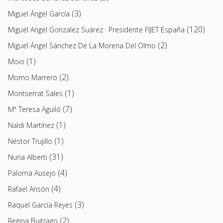
(3)
Miguel Ángel García
(120)
Miguel Angel Gonzalez Suárez · Presidente FIJET España
(2)
Miguel Ángel Sánchez De La Morena Del Olmo
(1)
Moio
(2)
Momo Marrero
(1)
Montserrat Sales
(7)
Mª Teresa Aguiló
(1)
Naldi Martínez
(1)
Néstor Trujillo
(31)
Nuria Alberti
(4)
Paloma Ausejo
(4)
Rafael Ansón
(3)
Raquel García Reyes
(2)
Regina Buitrago