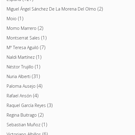
(2)
Miguel Ángel Sánchez De La Morena Del Olmo
(1)
Moio
(2)
Momo Marrero
(1)
Montserrat Sales
(7)
Mª Teresa Aguiló
(1)
Naldi Martínez
(1)
Néstor Trujillo
(31)
Nuria Alberti
(4)
Paloma Ausejo
(4)
Rafael Ansón
(3)
Raquel García Reyes
(2)
Regina Buitrago
(1)
Sebastian Muñoz
(6)
Victoriano Albillos