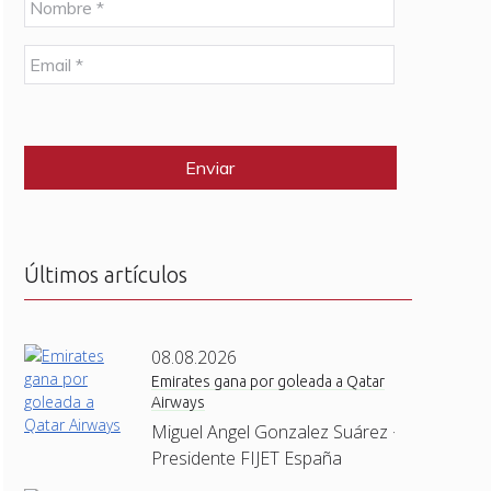
o
m
E
b
m
r
a
e
C
i
*
A
l
P
*
T
C
H
A
Últimos artículos
08.08.2026
Emirates gana por goleada a Qatar
Airways
Miguel Angel Gonzalez Suárez ·
Presidente FIJET España