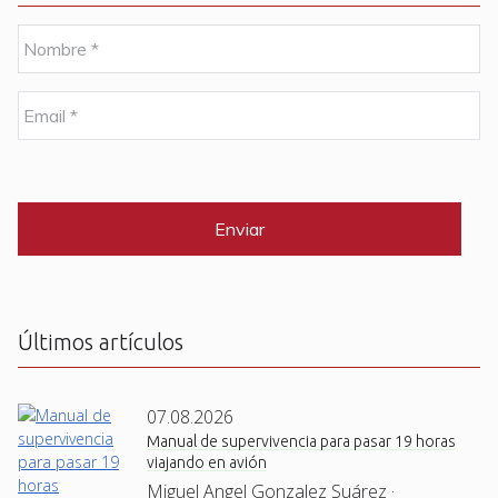
N
o
m
b
E
r
m
e
a
i
C
*
l
A
P
*
T
C
H
A
Últimos artículos
07.08.2026
Manual de supervivencia para pasar 19 horas
viajando en avión
Miguel Angel Gonzalez Suárez ·