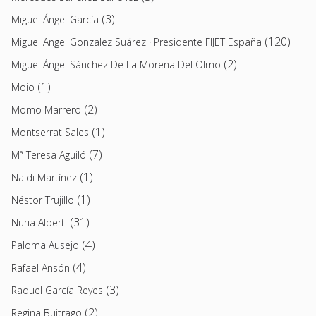
(3)
Miguel Ángel García
(120)
Miguel Angel Gonzalez Suárez · Presidente FIJET España
(2)
Miguel Ángel Sánchez De La Morena Del Olmo
(1)
Moio
(2)
Momo Marrero
(1)
Montserrat Sales
(7)
Mª Teresa Aguiló
(1)
Naldi Martínez
(1)
Néstor Trujillo
(31)
Nuria Alberti
(4)
Paloma Ausejo
(4)
Rafael Ansón
(3)
Raquel García Reyes
(2)
Regina Buitrago