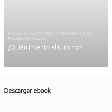
Posted
Noticias
-
09.10.2023
- Miguel Angel Gonzalez Suárez ·
on
Presidente FIJET España
¿Quién invento el turismo?
Descargar ebook