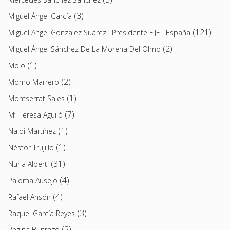
(3)
Miguel Ángel García
(121)
Miguel Angel Gonzalez Suárez · Presidente FIJET España
(2)
Miguel Ángel Sánchez De La Morena Del Olmo
(1)
Moio
(2)
Momo Marrero
(1)
Montserrat Sales
(7)
Mª Teresa Aguiló
(1)
Naldi Martínez
(1)
Néstor Trujillo
(31)
Nuria Alberti
(4)
Paloma Ausejo
(4)
Rafael Ansón
(3)
Raquel García Reyes
(2)
Regina Buitrago