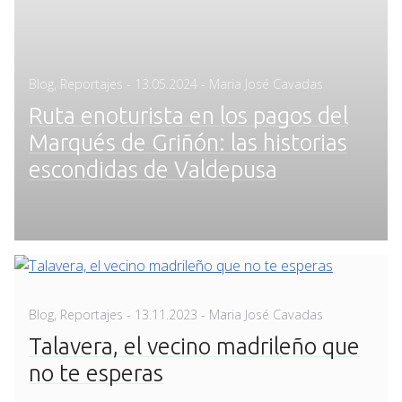
Posted
Blog
,
Reportajes
-
13.05.2024
- Maria José Cavadas
on
Ruta enoturista en los pagos del
Marqués de Griñón: las historias
escondidas de Valdepusa
Posted
Blog
,
Reportajes
-
13.11.2023
- Maria José Cavadas
on
Talavera, el vecino madrileño que
no te esperas