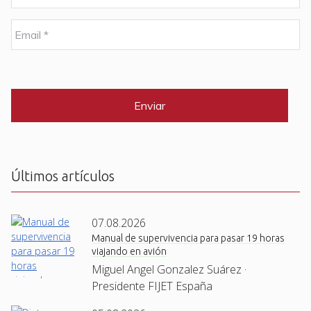
m
b
E
r
m
e
a
i
C
*
l
A
P
*
T
C
H
A
Últimos artículos
07.08.2026
Manual de supervivencia para pasar 19 horas
viajando en avión
Miguel Angel Gonzalez Suárez ·
Presidente FIJET España