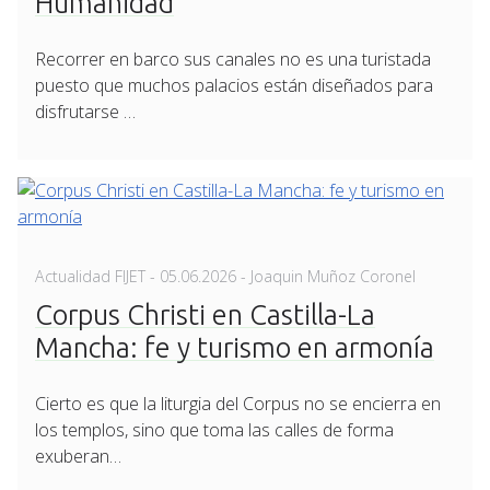
Humanidad
Recorrer en barco sus canales no es una turistada
puesto que muchos palacios están diseñados para
disfrutarse …
Posted
Actualidad FIJET
-
05.06.2026
- Joaquin Muñoz Coronel
on
Corpus Christi en Castilla-La
Mancha: fe y turismo en armonía
Cierto es que la liturgia del Corpus no se encierra en
los templos, sino que toma las calles de forma
exuberan…