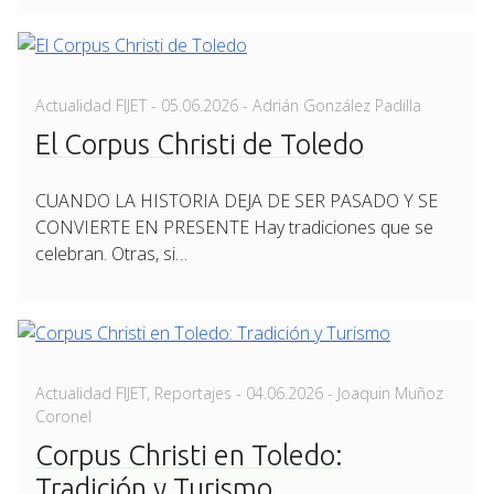
Posted
Actualidad FIJET
-
05.06.2026
- Adrián González Padilla
on
El Corpus Christi de Toledo
CUANDO LA HISTORIA DEJA DE SER PASADO Y SE
CONVIERTE EN PRESENTE Hay tradiciones que se
celebran. Otras, si…
Posted
Actualidad FIJET
,
Reportajes
-
04.06.2026
- Joaquin Muñoz
on
Coronel
Corpus Christi en Toledo:
Tradición y Turismo