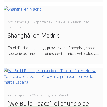
Posted
Actualidad FIJET
,
Reportajes
-
17.06.2026
- Maria José
on
Cavadas
Shanghài en Madrid
En el distrito de Jiading, provincia de Shanghai, crecen
rascacielos junto a jardines centenarios. Vehículos a…
Posted
Reportajes
-
09.06.2026
- Ignacio Vasallo
on
‘We Build Peace’, el anuncio de