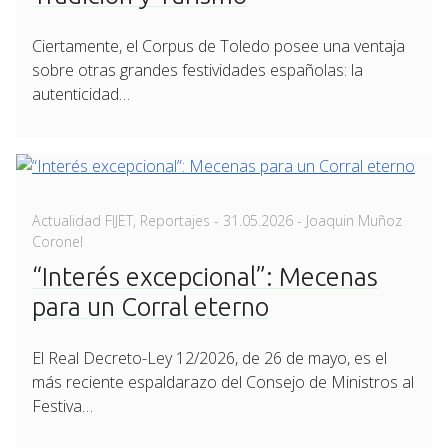
Ciertamente, el Corpus de Toledo posee una ventaja
sobre otras grandes festividades españolas: la
autenticidad…
Posted
Actualidad FIJET
,
Reportajes
-
31.05.2026
- Joaquin Muñoz
on
Coronel
“Interés excepcional”: Mecenas
para un Corral eterno
El Real Decreto-Ley 12/2026, de 26 de mayo, es el
más reciente espaldarazo del Consejo de Ministros al
Festiva…