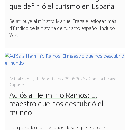
que definió el turismo en España
Se atribuye al ministro Manuel Fraga el eslogan más
difundido de la historia del turismo español. Incluso
Wiki…
Posted
Actualidad FIJET
,
Reportajes
-
29.06.2026
- Concha Pelayo
on
Rapado
Adiós a Herminio Ramos: El
maestro que nos descubrió el
mundo
Han pasado muchos años desde que el profesor