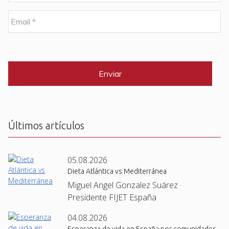
m
b
E
r
m
e
a
i
C
*
l
A
P
*
T
C
H
A
Últimos artículos
05.08.2026
Dieta Atlántica vs Mediterránea
Miguel Angel Gonzalez Suárez ·
Presidente FIJET España
04.08.2026
Esperanza de vida en España por comunidades