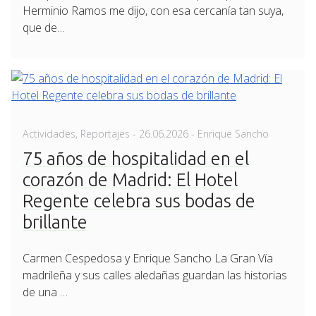
Herminio Ramos me dijo, con esa cercanía tan suya,
que de…
Posted
Actividades
,
Reportajes
-
26.06.2026
- Enrique Sancho
on
75 años de hospitalidad en el
corazón de Madrid: El Hotel
Regente celebra sus bodas de
brillante
Carmen Cespedosa y Enrique Sancho La Gran Vía
madrileña y sus calles aledañas guardan las historias
de una …