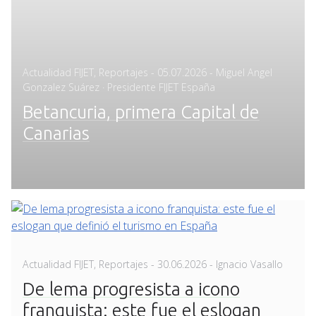
Posted
Actualidad FIJET
,
Reportajes
-
05.07.2026
- Miguel Angel
on
Gonzalez Suárez · Presidente FIJET España
Betancuria, primera Capital de
Canarias
Posted
Actualidad FIJET
,
Reportajes
-
30.06.2026
- Ignacio Vasallo
on
De lema progresista a icono
franquista: este fue el eslogan