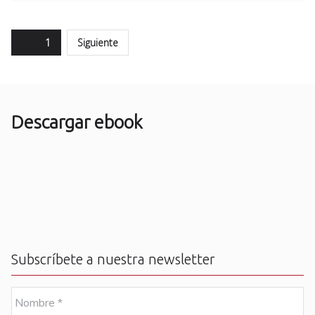
Paginación
Page
1
Siguiente
de
entradas
Descargar ebook
Subscríbete a nuestra newsletter
N
o