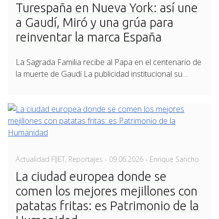
Turespaña en Nueva York: así une
a Gaudí, Miró y una grúa para
reinventar la marca España
La Sagrada Familia recibe al Papa en el centenario de
la muerte de Gaudí La publicidad institucional su…
Posted
Actualidad FIJET
,
Reportajes
-
09.06.2026
- Enrique Sancho
on
La ciudad europea donde se
comen los mejores mejillones con
patatas fritas: es Patrimonio de la