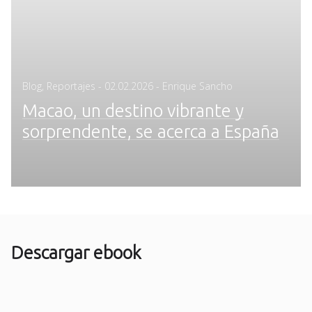
Posted
Blog
,
Reportajes
-
02.02.2026
- Enrique Sancho
on
Macao, un destino vibrante y
sorprendente, se acerca a España
Descargar ebook