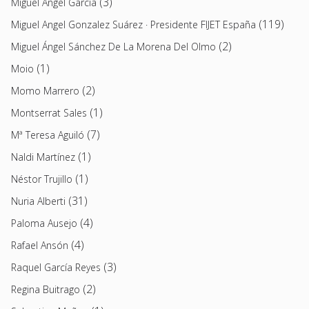
(3)
Miguel Ángel García
(119)
Miguel Angel Gonzalez Suárez · Presidente FIJET España
(2)
Miguel Ángel Sánchez De La Morena Del Olmo
(1)
Moio
(2)
Momo Marrero
(1)
Montserrat Sales
(7)
Mª Teresa Aguiló
(1)
Naldi Martínez
(1)
Néstor Trujillo
(31)
Nuria Alberti
(4)
Paloma Ausejo
(4)
Rafael Ansón
(3)
Raquel García Reyes
(2)
Regina Buitrago