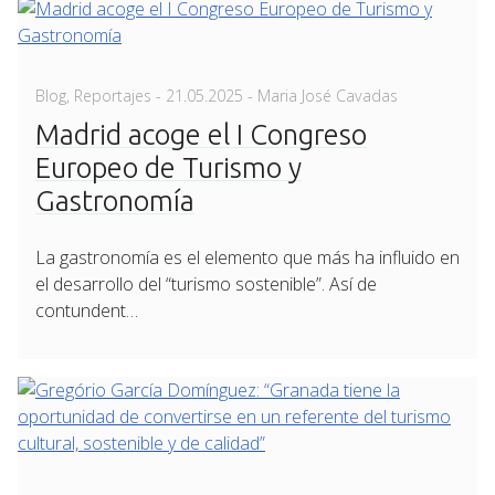
Posted
Blog
,
Reportajes
-
21.05.2025
- Maria José Cavadas
on
Madrid acoge el I Congreso
Europeo de Turismo y
Gastronomía
La gastronomía es el elemento que más ha influido en
el desarrollo del “turismo sostenible”. Así de
contundent…