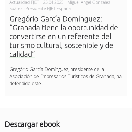
Posted
Actualidad FIJET
-
25.04.2025
- Miguel Angel Gonzalez
on
Suárez · Presidente FIJET España
Gregório García Domínguez:
“Granada tiene la oportunidad de
convertirse en un referente del
turismo cultural, sostenible y de
calidad”
Gregório García Domínguez, presidente de la
Asociación de Empresarios Turísticos de Granada, ha
defendido este…
Descargar ebook