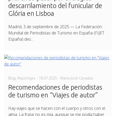
descarrilamiento del funicular de
Glória en Lisboa
Madrid, 3 de septiembre de 2025 — La Federación
Mundial de Periodistas de Turismo en España (FIJET
España) des…
Posted
Blog
,
Reportajes
-
18.07.2025
- Maria José Cavadas
on
Recomendaciones de periodistas
de turismo en “Viajes de autor”
Hay viajes que se hacen con el cuerpo y otros con el
alma. La frase no es mía, aunque se me podía haber