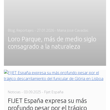
Posted
Blog
,
Reportajes
-
27.01.2026
- Maria José Cavadas
on
Loro Parque, más de medio siglo
consagrado a la naturaleza
Posted
Noticias
-
03.09.2025
- Fijet España
on
FIJET España expresa su más
profundo pesar por el trágico