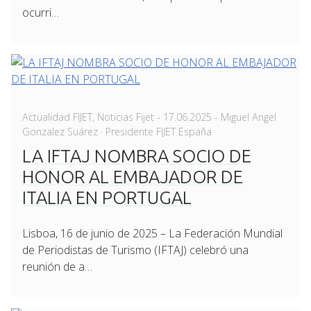
ocurri…
Posted
Actualidad FIJET
,
Noticias Fijet
-
17.06.2025
- Miguel Angel
on
Gonzalez Suárez · Presidente FIJET España
LA IFTAJ NOMBRA SOCIO DE
HONOR AL EMBAJADOR DE
ITALIA EN PORTUGAL
Lisboa, 16 de junio de 2025 – La Federación Mundial
de Periodistas de Turismo (IFTAJ) celebró una
reunión de a…