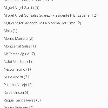
(3)
Miguel Ángel García
(121)
Miguel Angel Gonzalez Suárez · Presidente FIJET España
(2)
Miguel Ángel Sánchez De La Morena Del Olmo
(1)
Moio
(2)
Momo Marrero
(1)
Montserrat Sales
(7)
Mª Teresa Aguiló
(1)
Naldi Martínez
(1)
Néstor Trujillo
(31)
Nuria Alberti
(4)
Paloma Ausejo
(4)
Rafael Ansón
(3)
Raquel García Reyes
(2)
Regina Buitrago