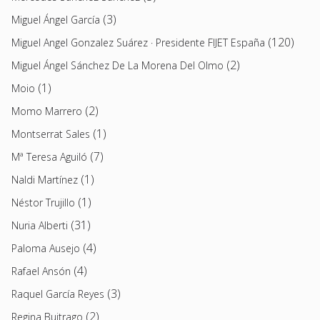
(3)
Miguel Ángel García
(120)
Miguel Angel Gonzalez Suárez · Presidente FIJET España
(2)
Miguel Ángel Sánchez De La Morena Del Olmo
(1)
Moio
(2)
Momo Marrero
(1)
Montserrat Sales
(7)
Mª Teresa Aguiló
(1)
Naldi Martínez
(1)
Néstor Trujillo
(31)
Nuria Alberti
(4)
Paloma Ausejo
(4)
Rafael Ansón
(3)
Raquel García Reyes
(2)
Regina Buitrago