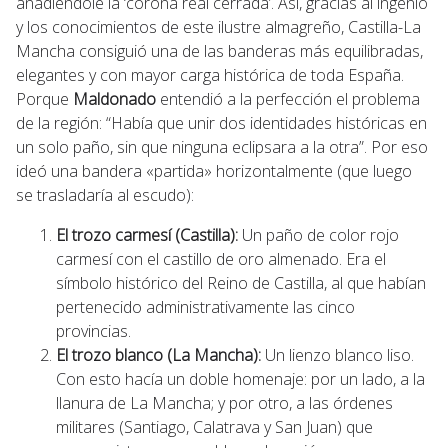
añadiéndole la ‘corona real cerrada’. Así, gracias al ingenio
y los conocimientos de este ilustre almagreño, Castilla-La
Mancha consiguió una de las banderas más equilibradas,
elegantes y con mayor carga histórica de toda España.
Porque
Maldonado
entendió a la perfección el problema
de la región: “Había que unir dos identidades históricas en
un solo paño, sin que ninguna eclipsara a la otra”. Por eso
ideó una bandera «partida» horizontalmente (que luego
se trasladaría al escudo):
El trozo carmesí (Castilla):
Un paño de color rojo
carmesí con el castillo de oro almenado. Era el
símbolo histórico del Reino de Castilla, al que habían
pertenecido administrativamente las cinco
provincias.
El trozo blanco (La Mancha):
Un lienzo blanco liso.
Con esto hacía un doble homenaje: por un lado, a la
llanura de La Mancha; y por otro, a las órdenes
militares (Santiago, Calatrava y San Juan) que