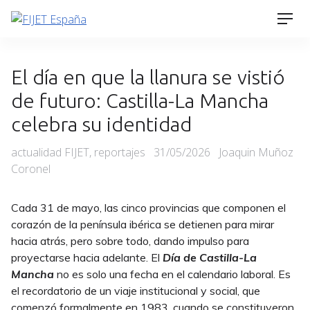
Skip
Men
to
content
El día en que la llanura se vistió
de futuro: Castilla-La Mancha
celebra su identidad
Categories
Posted
actualidad FIJET
,
reportajes
31/05/2026
Joaquin Muñoz
on
Coronel
Cada 31 de mayo, las cinco provincias que componen el
corazón de la península ibérica se detienen para mirar
hacia atrás, pero sobre todo, dando impulso para
proyectarse hacia adelante. El
Día de Castilla-La
Mancha
no es solo una fecha en el calendario laboral. Es
el recordatorio de un viaje institucional y social, que
comenzó formalmente en 1983, cuando se constituyeron