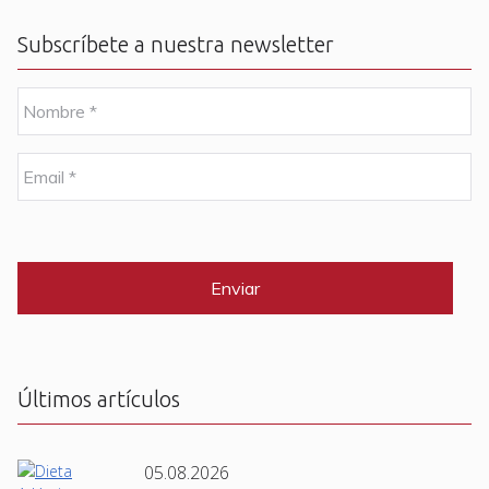
Subscríbete a nuestra newsletter
N
o
m
b
E
r
m
e
a
i
C
*
l
A
P
*
T
C
H
A
Últimos artículos
05.08.2026