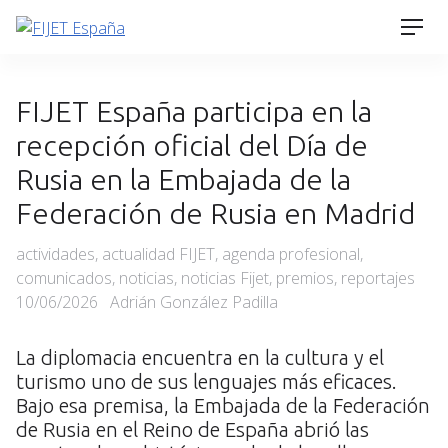
Skip
Men
to
content
FIJET España participa en la
recepción oficial del Día de
Rusia en la Embajada de la
Federación de Rusia en Madrid
Categories
actividades
,
actualidad FIJET
,
agenda profesional
,
Po
comunicados
,
noticias
,
noticias Fijet
,
premios
,
reportajes
on
10/06/2026
Adrián González Padilla
La diplomacia encuentra en la cultura y el
turismo uno de sus lenguajes más eficaces.
Bajo esa premisa, la Embajada de la Federación
de Rusia en el Reino de España abrió las