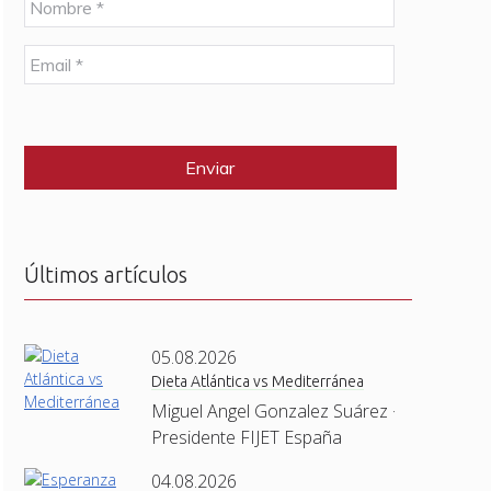
o
m
E
b
m
r
a
e
C
i
*
A
l
P
*
T
C
H
A
Últimos artículos
05.08.2026
Dieta Atlántica vs Mediterránea
Miguel Angel Gonzalez Suárez ·
Presidente FIJET España
04.08.2026