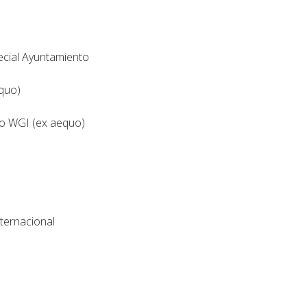
ecial Ayuntamiento
quo)
io WGI (ex aequo)
o
nternacional