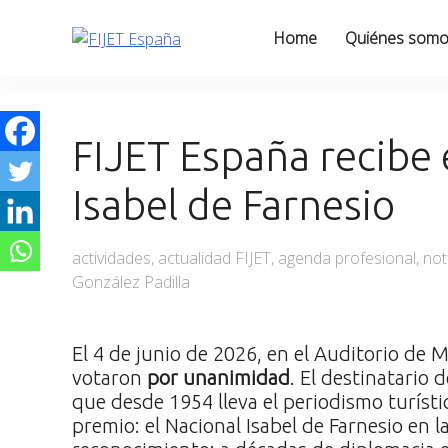
Skip
to
Home
Quiénes som
content
FIJET España recibe 
Isabel de Farnesio
Categories
actividades
,
actualidad FIJET
,
agenda profesional
,
not
González Padilla
El 4 de junio de 2026, en el Auditorio de
votaron
por unanimidad
. El destinatario 
que desde 1954 lleva el periodismo turísti
premio: el Nacional Isabel de Farnesio en 