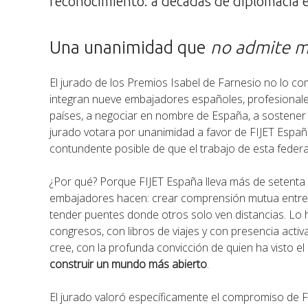
reconocimiento: a décadas de diplomacia e
Una unanimidad que
no admite m
El jurado de los Premios Isabel de Farnesio no lo co
integran nueve embajadores españoles, profesionales
países, a negociar en nombre de España, a sostener 
jurado votara por unanimidad a favor de FIJET España
contundente posible de que el trabajo de esta federa
¿Por qué? Porque FIJET España lleva más de setenta
embajadores hacen: crear comprensión mutua entre c
tender puentes donde otros solo ven distancias. Lo
congresos, con libros de viajes y con presencia activ
cree, con la profunda convicción de quien ha visto 
construir un mundo más abierto
.
El jurado valoró específicamente el compromiso de F