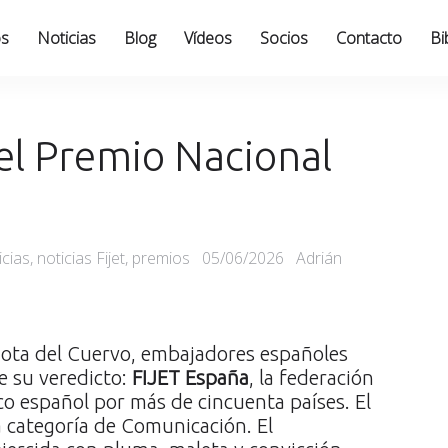
os
Noticias
Blog
Vídeos
Socios
Contacto
Bi
el Premio Nacional
Posted
icias
,
noticias Fijet
,
premios
05/06/2026
Adrián
on
 Mota del Cuervo, embajadores españoles
de su veredicto:
FIJET España
, la federación
co español por más de cincuenta países. El
la categoría de Comunicación. El