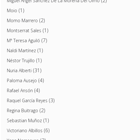
(2)
Miguel Ángel Sánchez De La Morena Del Olmo
(1)
Moio
(2)
Momo Marrero
(1)
Montserrat Sales
(7)
Mª Teresa Aguiló
(1)
Naldi Martínez
(1)
Néstor Trujillo
(31)
Nuria Alberti
(4)
Paloma Ausejo
(4)
Rafael Ansón
(3)
Raquel García Reyes
(2)
Regina Buitrago
(1)
Sebastian Muñoz
(6)
Victoriano Albillos