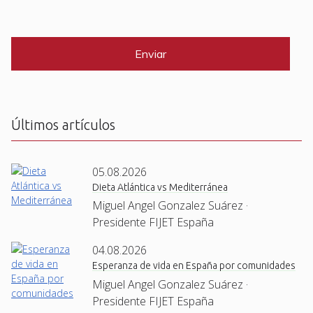
e
a
i
C
*
l
A
P
*
T
C
H
A
Últimos artículos
05.08.2026
Dieta Atlántica vs Mediterránea
Miguel Angel Gonzalez Suárez ·
Presidente FIJET España
04.08.2026
Esperanza de vida en España por comunidades
Miguel Angel Gonzalez Suárez ·
Presidente FIJET España