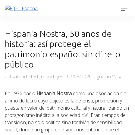
Skip
Men
to
content
Hispania Nostra, 50 años de
historia: así protege el
patrimonio español sin dinero
público
Categories
Posted
actualidad FIJET
,
reportajes
07/05/2026
Ignacio Vasallo
on
En 1976 nació
Hispania Nostra
como una asociación sin
ánimo de lucro cuyo objeto es la defensa, promoción y
puesta en valor del patrimonio cultural y natural, dando un
protagonismo inédito a la sociedad civil. Eran tiempos de
transición, no solo política sino también de sensibilidad
social, donde un grupo de visionarios entendió que el