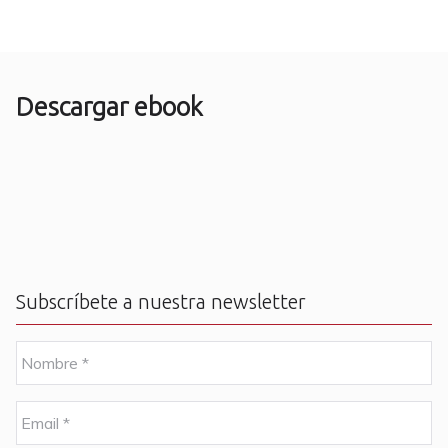
Descargar ebook
Subscríbete a nuestra newsletter
N
o
m
b
E
r
m