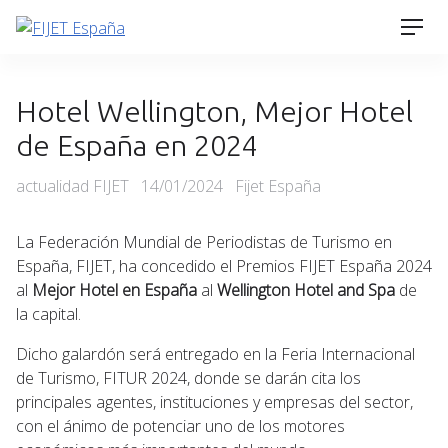
Skip
Men
to
content
Hotel Wellington, Mejor Hotel
de España en 2024
Categories
Posted
actualidad FIJET
14/01/2024
Fijet España
on
La Federación Mundial de Periodistas de Turismo en
España, FIJET, ha concedido el Premios FIJET España 2024
al
Mejor Hotel en España
al
Wellington Hotel and Spa
de
la capital.
Dicho galardón será entregado en la Feria Internacional
de Turismo, FITUR 2024, donde se darán cita los
principales agentes, instituciones y empresas del sector,
con el ánimo de potenciar uno de los motores