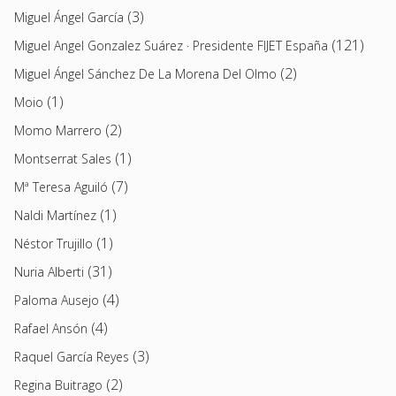
(3)
Miguel Ángel García
(121)
Miguel Angel Gonzalez Suárez · Presidente FIJET España
(2)
Miguel Ángel Sánchez De La Morena Del Olmo
(1)
Moio
(2)
Momo Marrero
(1)
Montserrat Sales
(7)
Mª Teresa Aguiló
(1)
Naldi Martínez
(1)
Néstor Trujillo
(31)
Nuria Alberti
(4)
Paloma Ausejo
(4)
Rafael Ansón
(3)
Raquel García Reyes
(2)
Regina Buitrago