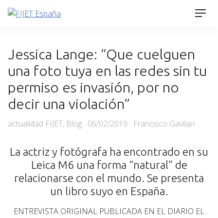
Skip
Men
to
content
Jessica Lange: “Que cuelguen
una foto tuya en las redes sin tu
permiso es invasión, por no
decir una violación”
Categories
Posted
actualidad FIJET
,
Blog
06/02/2019
Francisco Gavilan
on
La actriz y fotógrafa ha encontrado en su
Leica M6 una forma “natural” de
relacionarse con el mundo. Se presenta
un libro suyo en España.
ENTREVISTA ORIGINAL PUBLICADA EN EL DIARIO EL