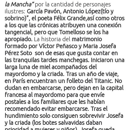
la Mancha”
por la cantidad de personajes
ilustres:
García Pavón, Antonio López(tío y
sobrino)”, el poeta Félix Grande,así como otros
a los que las crónicas atribuyen una conexión
tangencial, pero que Tomelloso se los ha
apropiado.
La historia del
matrimonio
formado por Víctor Peñasco y Maria Josefa
Pérez Soto son de esas que gusta contar en
las tranquilas tardes manchegas. Iniciaron una
larga luna de miel acompañados del
mayordomo y la criada. Tras un año de viaje,
en París encuentran un folleto del Titanic. No
dudan en embarcarse, pero dejan en la capital
francesa al mayordomo para que envíe
postales a los familiares que les habían
recomendado evitar embarcarse. Tras el
hundimiento solo consiguen sobrevivir Josefa
y la criada (los botes salvavidas daban
prioridad a mujeres y niños). Josefa queda