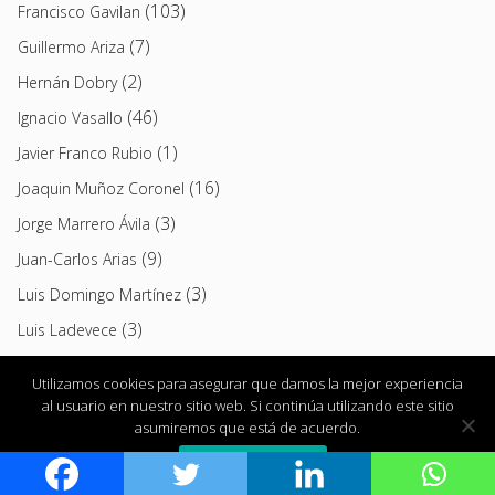
(103)
Francisco Gavilan
(7)
Guillermo Ariza
(2)
Hernán Dobry
(46)
Ignacio Vasallo
(1)
Javier Franco Rubio
(16)
Joaquin Muñoz Coronel
(3)
Jorge Marrero Ávila
(9)
Juan-Carlos Arias
(3)
Luis Domingo Martínez
(3)
Luis Ladevece
(3)
Luis Paadín
Utilizamos cookies para asegurar que damos la mejor experiencia
(10)
Luis Padron
al usuario en nuestro sitio web. Si continúa utilizando este sitio
asumiremos que está de acuerdo.
(2)
María Del Carmen Cespedosa Sánchez
Estoy de acuerdo
(42)
María Del Mar García