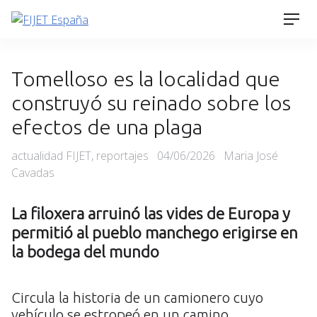
Skip
Men
to
content
Tomelloso es la localidad que
construyó su reinado sobre los
efectos de una plaga
Categories
Posted
actualidad FIJET
,
reportajes
04/06/2026
Maria José
on
Cavadas
La filoxera arruinó las vides de Europa y
permitió al pueblo manchego erigirse en
la bodega del mundo
Circula la historia de un camionero cuyo
vehículo se estropeó en un camino