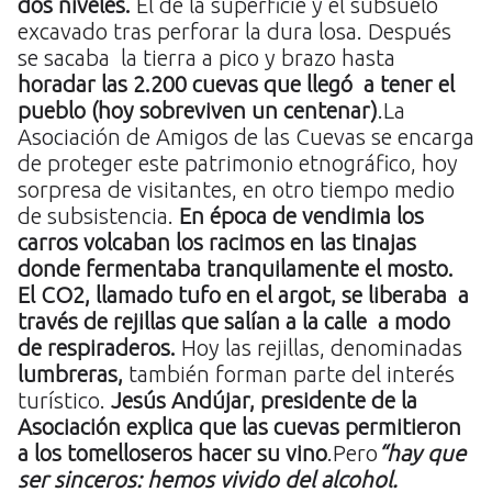
dos niveles.
El de la superficie y el subsuelo
excavado tras perforar la dura losa. Después
se sacaba la tierra a pico y brazo hasta
horadar las 2.200 cuevas que llegó a tener el
pueblo (hoy sobreviven un centenar)
.La
Asociación de Amigos de las Cuevas se encarga
de proteger este patrimonio etnográfico, hoy
sorpresa de visitantes, en otro tiempo medio
de subsistencia.
En época de vendimia los
carros volcaban los racimos en las tinajas
donde fermentaba tranquilamente el mosto.
El CO2, llamado tufo en el argot, se liberaba a
través de rejillas que salían a la calle a modo
de respiraderos.
Hoy las rejillas, denominadas
lumbreras,
también forman parte del interés
turístico.
Jesús Andújar, presidente de la
Asociación explica que las cuevas permitieron
a los tomelloseros hacer su vino
.Pero
“hay que
ser sinceros: hemos vivido del alcohol.