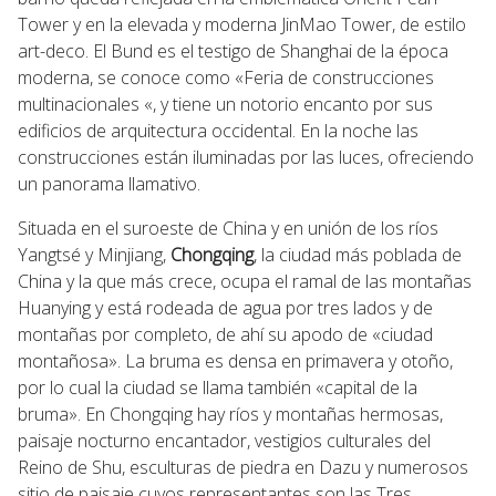
Tower y en la elevada y moderna JinMao Tower, de estilo
art-deco. El Bund es el testigo de Shanghai de la época
moderna, se conoce como «Feria de construcciones
multinacionales «, y tiene un notorio encanto por sus
edificios de arquitectura occidental. En la noche las
construcciones están iluminadas por las luces, ofreciendo
un panorama llamativo.
Situada en el suroeste de China y en unión de los ríos
Yangtsé y Minjiang,
Chongqing
, la ciudad más poblada de
China y la que más crece, ocupa el ramal de las montañas
Huanying y está rodeada de agua por tres lados y de
montañas por completo, de ahí su apodo de «ciudad
montañosa». La bruma es densa en primavera y otoño,
por lo cual la ciudad se llama también «capital de la
bruma». En Chongqing hay ríos y montañas hermosas,
paisaje nocturno encantador, vestigios culturales del
Reino de Shu, esculturas de piedra en Dazu y numerosos
sitio de paisaje cuyos representantes son las Tres