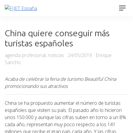
Skip
Men
to
content
China quiere conseguir más
turistas españoles
Categories
Posted
agenda profesional
,
noticias
24/05/2019
Enrique
on
Sancho
Acaba de celebrar la feria de turismo Beautiful China
promocionando sus atractivos
China se ha propuesto aumentar el número de turistas
españoles que visiten su país. El pasado año lo hicieron
unos 150.000 y aunque las cifras suben en torno a un 8%
cada año, representan muy poco respecto a los 141
millones que recibe el gran país cada año. Y las cifras