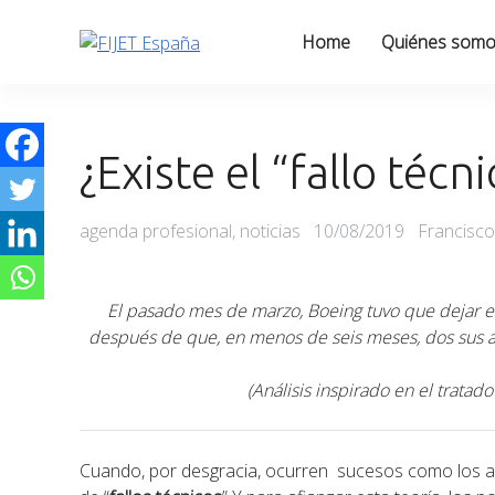
Skip
to
Home
Quiénes som
content
¿Existe el “fallo técni
Categories
Posted
agenda profesional
,
noticias
10/08/2019
Francisco
on
El pasado mes de marzo, Boeing tuvo que dejar en
después de que, en menos de seis meses, dos sus a
(Análisis inspirado en el tratad
Cuando, por desgracia, ocurren sucesos como los a