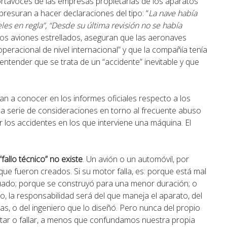
 portavoces de las empresas propietarias de los aparatos
 apresuran a hacer declaraciones del tipo: “
La nave había
les en regla”, “Desde su última revisión no se había
os aviones estrellados, aseguran que las aeronaves
peracional de nivel internacional” y que la compañía tenía
 entender que se trata de un “accidente” inevitable y que
an a conocer en los informes oficiales respecto a los
na serie de consideraciones en torno al frecuente abuso
car los accidentes en los que interviene una máquina. El
 “fallo técnico” no existe
. Un avión o un automóvil, por
ue fueron creados. Si su motor falla, es: porque está mal
uado; porque se construyó para una menor duración; o
, la responsabilidad será del que maneja el aparato, del
s, o del ingeniero que lo diseñó. Pero nunca del propio
tar o fallar, a menos que confundamos nuestra propia