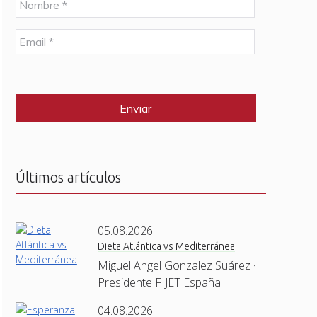
o
m
E
b
m
r
a
e
C
i
*
A
l
P
*
T
C
H
A
Últimos artículos
05.08.2026
Dieta Atlántica vs Mediterránea
Miguel Angel Gonzalez Suárez ·
Presidente FIJET España
04.08.2026