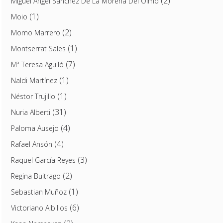
(2)
Miguel Ángel Sánchez De La Morena Del Olmo
(1)
Moio
(2)
Momo Marrero
(1)
Montserrat Sales
(7)
Mª Teresa Aguiló
(1)
Naldi Martínez
(1)
Néstor Trujillo
(31)
Nuria Alberti
(4)
Paloma Ausejo
(4)
Rafael Ansón
(3)
Raquel García Reyes
(2)
Regina Buitrago
(1)
Sebastian Muñoz
(6)
Victoriano Albillos