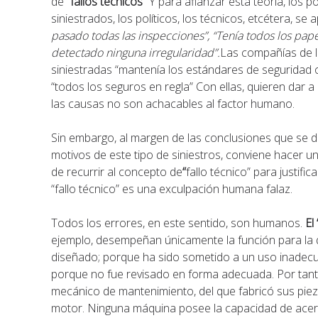
de “
fallos técnicos
” Y para afianzar esta teoría, los
siniestrados, los políticos, los técnicos, etcétera, se
pasado todas las inspecciones”, “Tenía todos los pape
detectado ninguna irregularidad”.
Las compañías de l
siniestradas “mantenía los estándares de seguridad o
“todos los seguros en regla” Con ellas, quieren dar a
las causas no son achacables al factor humano.
Sin embargo, al margen de las conclusiones que se d
motivos de este tipo de siniestros, conviene hacer u
de recurrir al concepto de
“
fallo técnico” para justifi
“fallo técnico” es una exculpación humana falaz.
Todos los errores, en este sentido, son humanos.
El
ejemplo, desempeñan únicamente la función para la q
diseñado; porque ha sido sometido a un uso inadec
porque no fue revisado en forma adecuada. Por tanto
mecánico de mantenimiento, del que fabricó sus pieza
motor. Ninguna máquina posee la capacidad de acer