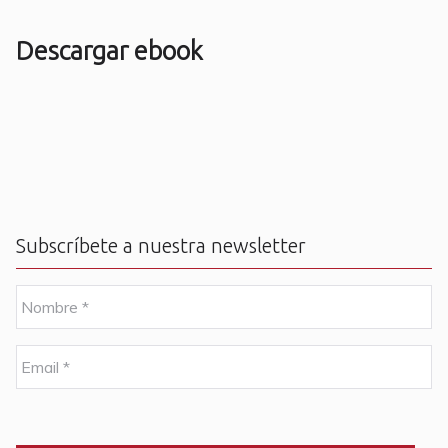
Descargar ebook
Subscríbete a nuestra newsletter
N
o
m
b
E
r
m
e
a
i
C
*
l
A