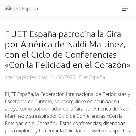
Skip
Men
to
content
FIJET España patrocina la Gira
por América de Naldi Martínez,
con el Ciclo de Conferencias
«Con la Felicidad en el Corazón»
Categories
Posted
agenda profesional
14/08/2023
Fijet España
on
FIJET España, la Federación Internacional de Periodistas y
Escritores de Turismo, se enorgullece en anunciar su
apoyo como patrocinador de la Gira por América de Naldi
Martínez y su inspirador Ciclo de Conferencias «Con la
Felicidad en el Corazón». Estas conferencias, diseñadas
para explorar y fomentar la felicidad en diversos aspectos