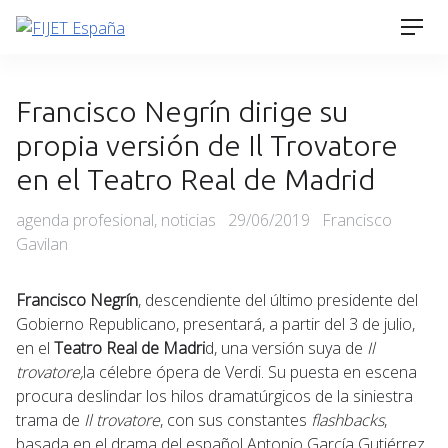
Skip
Men
to
content
Francisco Negrín dirige su
propia versión de Il Trovatore
en el Teatro Real de Madrid
Categories
Posted
agenda profesional
,
noticias
29/06/2019
Francisco
on
Gavilan
Francisco Negrín
, descendiente del último presidente del
Gobierno Republicano, presentará, a partir del 3 de julio,
en el
Teatro Real de Madri
d, una versión suya de
Il
trovatore,
la célebre ópera de Verdi. Su puesta en escena
procura deslindar los hilos dramatúrgicos de la siniestra
trama de
Il trovatore
, con sus constantes
flashbacks
,
basada en el drama del español Antonio García Gutiérrez.